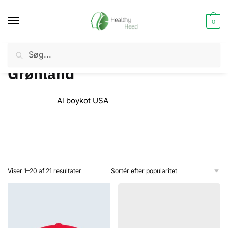
Skip
Skip
to
to
0
navigation
content
Søg
Søg
Design
Budskaber
Boykot USA
Grønland
/
/
/
efter:
Grønland
Al boykot USA
Sorteret
Viser 1–20 af 21 resultater
efter
popularitet