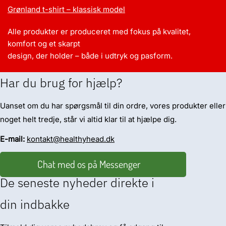
Grønland t-shirt – klassisk model
Alle produkter er produceret med fokus på kvalitet,
komfort og et skarpt
design, der holder – både i udtryk og pasform.
Har du brug for hjælp?
Uanset om du har spørgsmål til din ordre, vores produkter eller
noget helt tredje, står vi altid klar til at hjælpe dig.
E-mail:
kontakt@healthyhead.dk
Chat med os på Messenger
De seneste nyheder direkte i
din indbakke