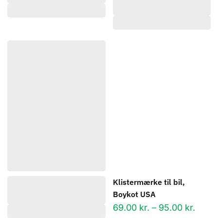
Klistermærke til bil,
Boykot USA
Prisin
69.00
kr.
–
95.00
kr.