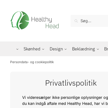
Skip to navigation
Skip to content
Søg efter:
Søg
Skønhed
Design
Beklædning
B
Persondata- og cookiepolitik
Privatlivspolitik
Vi videresælger ikke personlige oplysninger og
du kan indgå aftale med Healthy Head, har vi b