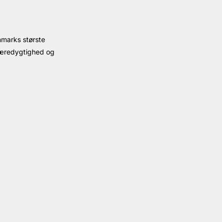
nmarks største
 bæredygtighed og