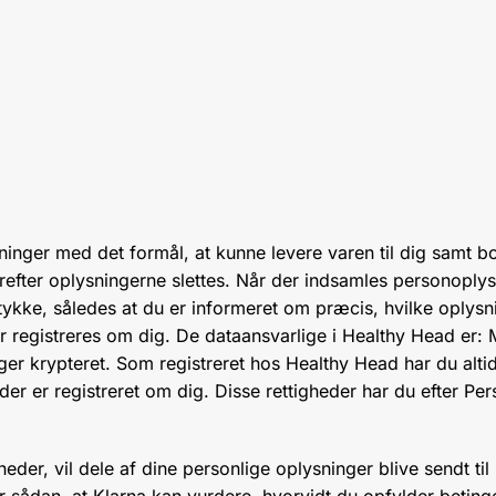
sninger med det formål, at kunne levere varen til dig samt 
efter oplysningerne slettes. Når der indsamles personoplysn
mtykke, således at du er informeret om præcis, hvilke oplysn
 registreres om dig. De dataansvarlige i Healthy Head er: M
r krypteret. Som registreret hos Healthy Head har du altid r
r, der er registreret om dig. Disse rettigheder har du efter 
heder, vil dele af dine personlige oplysninger blive sendt t
er sådan, at Klarna kan vurdere, hvorvidt du opfylder betin