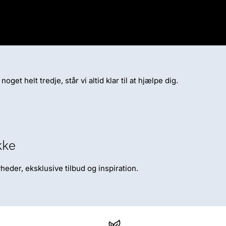
 og Cruelty-Free (PETA-certificeret). Det betyder, at ingen af 
l makeup. Derudover garanterer ZAO, at hverken ingredienser ell
et helt tredje, står vi altid klar til at hjælpe dig.
kke
eder, eksklusive tilbud og inspiration.