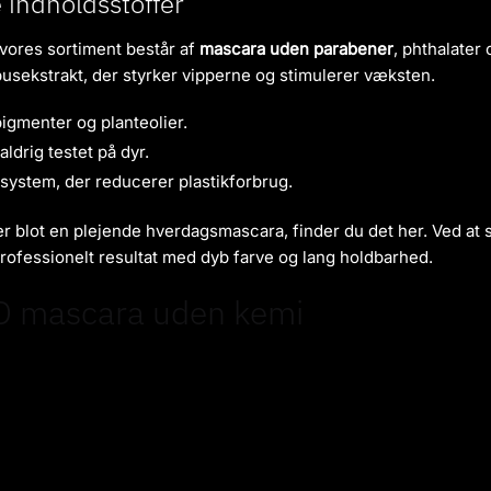
indholdsstoffer
 vores sortiment består af
mascara uden parabener
, phthalater 
usekstrakt, der styrker vipperne og stimulerer væksten.
gmenter og planteolier.
ldrig testet på dyr.
system, der reducerer plastikforbrug.
blot en plejende hverdagsmascara, finder du det her. Ved at sk
professionelt resultat med dyb farve og lang holdbarhed.
AO mascara uden kemi
es udvalg af ZAO mascara. Vi hjælper dig med at finde den rett
ra uden kemi, parfume og parabener.
yntetiske duftstoffer og uden parabener. Det gør dem ekstremt v
 kemi, som ikke irriterer de sarte øjenomgivelser.