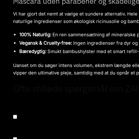
Mascara uden parabener og skadelige 
Vi har gjort det nemt at vælge et sundere alternativ. Hele
naturlige ingredienser som økologisk ricinusolie og bamb
100% Naturlig:
En ren sammensætning af mineralske pi
Vegansk & Cruelty-free:
Ingen ingredienser fra dyr og a
Bæredygtig:
Smukt bambushylster med et smart refill-
Uanset om du søger intens volumen, ekstrem længde eller 
vipper den ultimative pleje, samtidig med at du opnår et 
Ofte stillede spørgsmål om Z
Her finder du svar på de mest stillede spørgsmål om vor
volumen, pleje til sensitive øjne eller en holdbar masca
Er ZAO mascara uden parfume og parabener?
Ja, alle mascaraer fra ZAO er fremstillet uden parfume, s
brugere af kontaktlinser, der leder efter en mascara uden