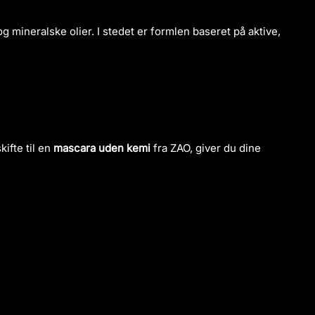
og mineralske olier. I stedet er formlen baseret på aktive,
ifte til en
mascara uden kemi
fra ZAO, giver du dine
e økologiske mascara, uanset om du leder efter maksimal
elegnede til personer med sensitive øjne, allergi eller