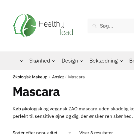
Skip
Skip
to
to
navigation
content
Søg
Søg
efter:
Skønhed
Design
Beklædning
B
Økologisk Makeup
Ansigt
Mascara
/
/
Mascara
Køb økologisk og vegansk ZAO mascara uden skadelig kemi
perfekt til sensitive øjne og dig, der ønsker ren skønhed.
Sorteret
Viser 8 resultater