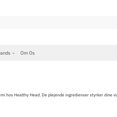
rands
Om Os
 hos Healthy Head. De plejende ingredienser styrker dine vipp