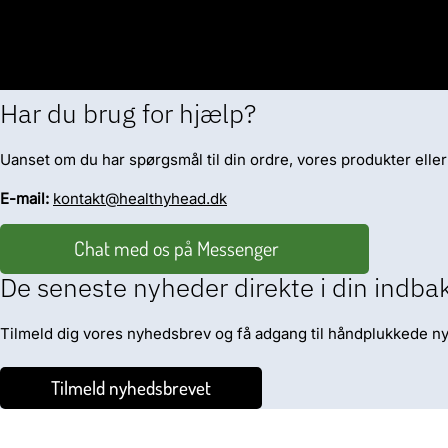
Ja, alle mascaraer fra ZAO er 100% vegansk certificerede
bivoks eller carmin, som ellers ofte findes i konventione
dem til et trygt og etisk valg for din skønhedsrutine.
Har du brug for hjælp?
Uanset om du har spørgsmål til din ordre, vores produkter eller nog
E-mail:
kontakt@healthyhead.dk
Chat med os på Messenger
De seneste nyheder direkte i din indba
Tilmeld dig vores nyhedsbrev og få adgang til håndplukkede nyh
Tilmeld nyhedsbrevet