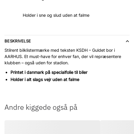
Bumper
Sticker
Holder i sne og slud uden at falme
antal
BESKRIVELSE
Stilrent bilklistermærke med teksten KSDH – Guldet bor i
AARHUS. Et must-have for enhver fan, der vil repræsentere
klubben – også uden for stadion.
Printet i danmark på s
pecialfolie til biler
Holder i alt slags vejr uden at falme
Andre kiggede også på