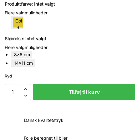
69.00 kr.
Produktfarve
:
Intet valgt
til
Flere valgmuligheder
Gol
95.00 kr.
d
Whi
Størrelse
:
Intet valgt
te
Flere valgmuligheder
Blue
Nav
8x6 cm
y
14x11 cm
Ryd
KSDH,
Tilføj til kurv
Guldet
bor
i
AARHUS,
Dansk kvalitetstryk
Klistermærke
til
Folie beregnet til biler
bil,