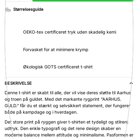
KSDH,
Størrelsesguide
AGF,
Aarhus,
Guld,
OEKO-tex certificeret tryk uden skadelig kemi
Box
Fit,
Unisex
Forvasket for at minimere krymp
antal
Økologisk GOTS certificeret t-shirt
BESKRIVELSE
Denne t-shirt er skabt til alle, der vil vise deres støtte til Aarhus
og troen på guldet. Med det markante rygprint “AARHUS.
GULD.” får du et stærkt og selvsikkert statement, der fungerer
både på kampdage og i hverdagen.
Det store print på ryggen giver t-shirten et tydeligt og stilrent
udtryk. Den enkle typografi og det rene design skaber en
moderne balance mellem attitude og minimalisme. Pasformen er