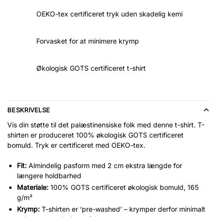
Flag,
OEKO-tex certificeret tryk uden skadelig kemi
Free
Gaza,
Solidaritet
Forvasket for at minimere krymp
antal
Økologisk GOTS certificeret t-shirt
BESKRIVELSE
Vis din støtte til det palæstinensiske folk med denne t-shirt. T-
shirten er produceret 100% økologisk GOTS certificeret
bomuld. Tryk er certificeret med OEKO-tex.
Fit:
Almindelig pasform med 2 cm ekstra længde for
længere holdbarhed
Materiale:
100% GOTS certificeret økologisk bomuld, 165
g/m²
Krymp:
T-shirten er ‘pre-washed’ – krymper derfor minimalt