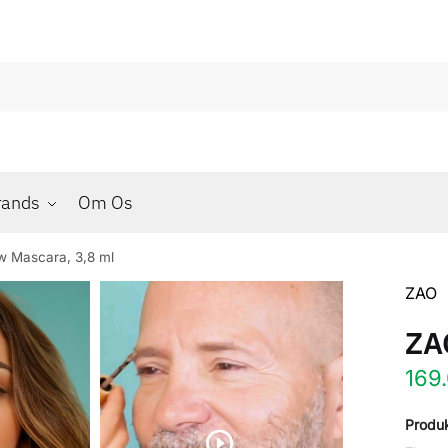
rands
Om Os
w Mascara, 3,8 ml
ZAO
ZA
169
Produk