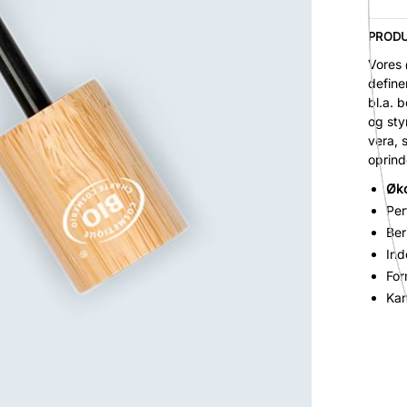
PRODU
Vores 
define
bl.a. 
og sty
vera, 
oprind
Øko
Per
Ber
Ind
For
Ka