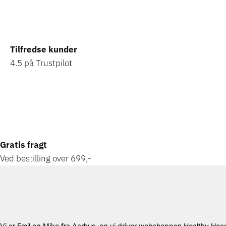
Tilfredse kunder
4.5 på Trustpilot
Gratis fragt
Ved bestilling over 699,-
Vi er Emil og Mike fra Aarhus, og vi driver webshoppen Healthy Head.