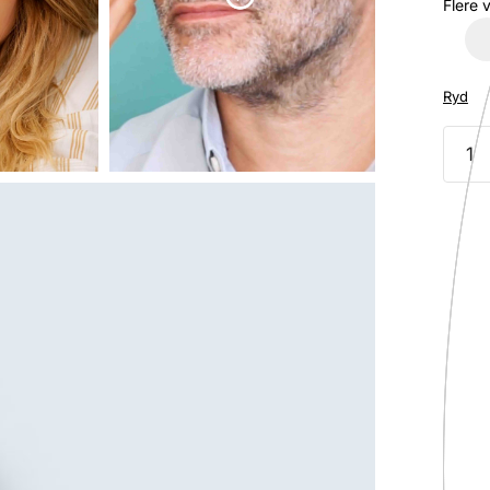
Flere 
Ryd
ZAO,
Økolo
Eyeb
Masca
3,8
ml
antal