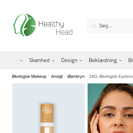
Skip
Skip
to
to
navigation
content
Søg
Søg
efter:
Skønhed
Design
Beklædning
B
Økologisk Makeup
Ansigt
Øjenbryn
ZAO, Økologisk Eyebro
/
/
/