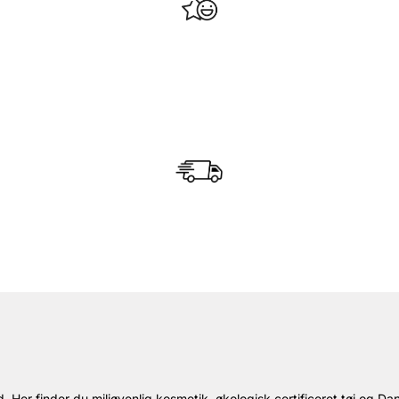
 Her finder du miljøvenlig kosmetik, økologisk certificeret tøj og Da